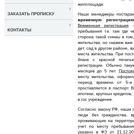
жилплощади.
ЗАКАЗАТЬ ПРОПИСКУ
Наши менеджеры постара
временную регистрац
Временная регистрация
- 
КОНТАКТЫ
пребывания т.е. там где 
сторона такой схемы в том,
жительства, но скажем вам
дет. сад в другом районе, 
места жительства. При пос
бланк с красной печат
регистрации. Обычно так
месяцев до 5 лет.
Постоя
месту жительства, оформл
период времени от 5-и
проставляется в паспорт. 
ипотеки, крупных кредитов,
в гос учреждение.
Согласно закону РФ, наши с
люди без гражданства, 
проживающие на территори
учет по месту пребывани
указано в ФЗ от 21.12.2